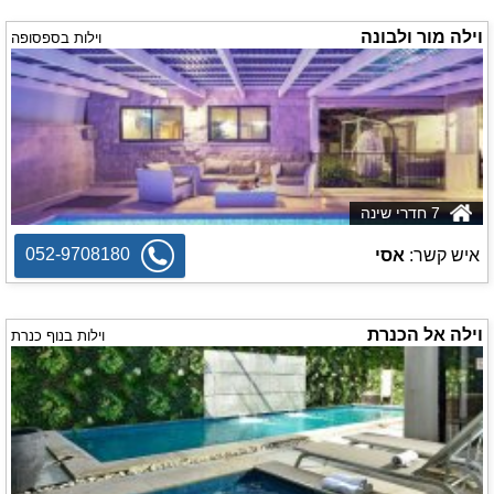
וילה מור ולבונה
וילות בספסופה
7 חדרי שינה
052-9708180
איש קשר:
אסי
וילה אל הכנרת
וילות בנוף כנרת