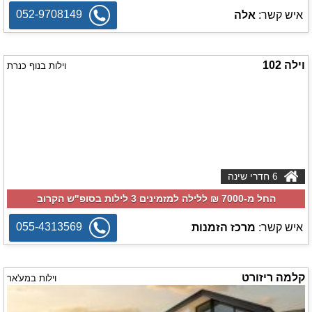
052-9708149
איש קשר:
אלה
וילה 102
וילות בנוף כנרת
6 חדרי שינה
החל מ-‏7000 ₪ ללילה למזמינים 3 לילות בסופ"ש הקרוב
055-4313569
איש קשר:
מרכז הזמנות
קלמה ריזורט
וילות במע'אר