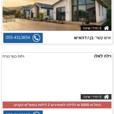
6 חדרי שינה
055-4313654
איש קשר:
בן / דהאיש
וילה לאלו
וילות בנוף כנרת
6 חדרי שינה
החל מ-‏6000 ₪ ללילה למזמינים 2 לילות בסופ"ש הקרוב