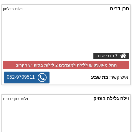
סבן דרים
וילות בדלתון
7 חדרי שינה
החל מ-‏8500 ₪ ללילה למזמינים 2 לילות בסופ"ש הקרוב
052-9709511
איש קשר:
בת שבע
וילה גלילה בוטיק
וילות בנוף כנרת