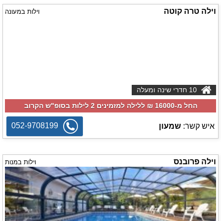
וילה טרה קוטה
וילות במעונה
10 חדרי שינה ומעלה
החל מ-‏16000 ₪ ללילה למזמינים 2 לילות בסופ"ש הקרוב
052-9708199
איש קשר:
שמעון
וילה פרובנס
וילות במנות