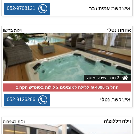
052-9708121
איש קשר:
עמית / בר
אחוזת נטלי
וילות בדישון
3 חדרי שינה ומטה
החל מ-‏4000 ₪ ללילה למזמינים 2 לילות בסופ"ש הקרוב
052-9126286
איש קשר:
נטלי
וילה דללוצ'ה
וילות בטפחות