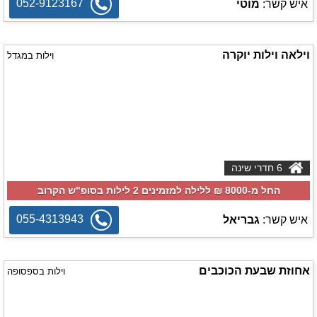
052-9123167
איש קשר:
מוטי
וילאה וילות יוקרה
וילות במגדל
6 חדרי שינה
החל מ-‏8000 ₪ ללילה למזמינים 2 לילות בסופ"ש הקרוב
055-4313943
איש קשר:
גבריאל
אחוזת שבעת הכוכבים
וילות בספסופה