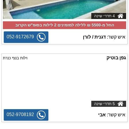
4 חדרי שינה
החל מ-‏5500 ₪ ללילה למזמינים 2 לילות בסופ"ש הקרוב
052-9172679
איש קשר:
דגנית / לורן
גפן בוטיק
וילות בנוף כנרת
5 חדרי שינה
052-9708192
איש קשר:
אבי