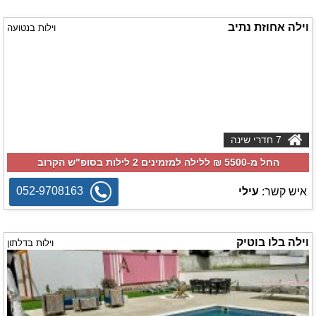
וילה אחוזת נתיב
וילות בנטועה
7 חדרי שינה
החל מ-‏5500 ₪ ללילה למזמינים 2 לילות בסופ"ש הקרוב
052-9708163
איש קשר:
עילי
וילה בלו בוטיק
וילות בדלתון