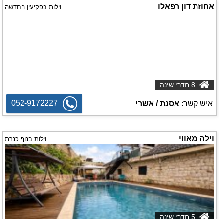
אחוזת דון רפאלו
וילות בפקיעין החדשה
8 חדרי שינה
052-9172227
איש קשר:
אסנת / אשרי
וילה מאווי
וילות בנוף כנרת
5 חדרי שינה