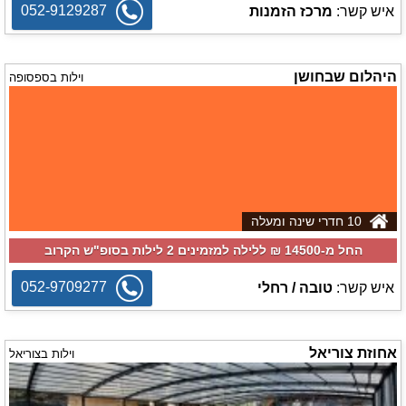
052-9129287
איש קשר:
מרכז הזמנות
היהלום שבחושן
וילות בספסופה
10 חדרי שינה ומעלה
החל מ-‏14500 ₪ ללילה למזמינים 2 לילות בסופ"ש הקרוב
052-9709277
איש קשר:
טובה / רחלי
אחוזת צוריאל
וילות בצוריאל