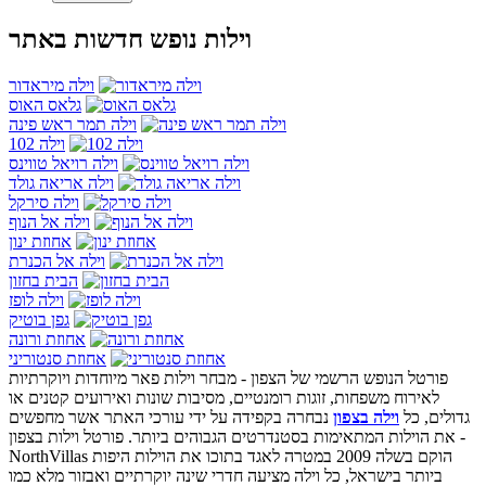
וילות נופש חדשות באתר
וילה מיראדור
גלאס האוס
וילה תמר ראש פינה
וילה 102
וילה רויאל טווינס
וילה אריאה גולד
וילה סירקל
וילה אל הנוף
אחוזת ינון
וילה אל הכנרת
הבית בחזון
וילה לופז
גפן בוטיק
אחוזת ורונה
אחוזת סנטוריני
פורטל הנופש הרשמי של הצפון - מבחר וילות פאר מיוחדות ויוקרתיות
לאירוח משפחות, זוגות רומנטיים, מסיבות שונות ואירועים קטנים או
גדולים, כל
וילה בצפון
נבחרה בקפידה על ידי עורכי האתר אשר מחפשים
-
וילות בצפון
את הוילות המתאימות בסטנדרטים הגבוהים ביותר. פורטל
NorthVillas הוקם בשלה 2009 במטרה לאגד בתוכו את הוילות היפות
ביותר בישראל, כל וילה מציעה חדרי שינה יוקרתיים ואבזור מלא כמו