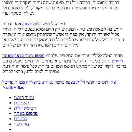
בריכה מחוממת, בריכה מול נוף, מיטות שינה נוחות ויוקרתיות וכמובן
מבחר אטרקציות נופש מיוחדות כמו בריכה מקורה, ג'קוזי ספא גדול,
שולחן סנוקר ועוד.
ולא בדרום?
מדוע לחפש
וילות בצפון
התשובה לשאלה פשוטה - הצפון שוקק חיים ומלא בפסטורליות, אוויר
צלול ואווירה ירוקה, אין ספק כי אפשר להתנתק מהמציאות ומשגרת
החיים הרגילה ולהנות מנופש חלומי בוילות הממוקמות בלב יער שלם או
מול הים התיכון למרגלות החול החם של הים.
מחיר הוילה ללילה עובר את התקציב שלכם?
חפשו צימר בצפון באתר
ריזורט
ותהנו ממבחר גדול של צימרים איכותיים יוקרתיים ומפנקים עם
בריכה, ג'קוזי וכל שאר מתקני הנופש השווים ביותר, לכל צימר חוות דעת
אמיתיות לטוב ולרע, כדאי לבדוק.
צאו לנפוש וחפשו וילות בצפון ברמה גבוהה. בהצלחה מצוות פורטל
NorthVillas
עמוד ראשי
מאמרים
רשימת וילות
פרסום באתר
פרטיות
צור קשר